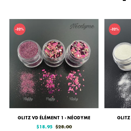
-32%
-32%
GLITZ VD ÉLÉMENT 1 - NÉODYME
GLITZ
Prix
Prix
$18.95
$28.00