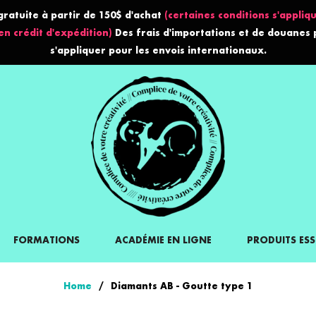
gratuite à partir de 150$ d'achat
(certaines conditions s'appliqu
en crédit d'expédition)
Des frais d'importations et de douanes
s'appliquer pour les envois internationaux.
FORMATIONS
ACADÉMIE EN LIGNE
PRODUITS ESS
Home
/
Diamants AB - Goutte type 1