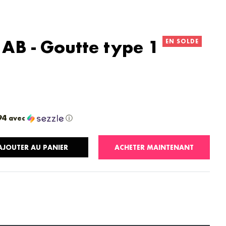
AB - Goutte type 1
EN SOLDE
94
avec
ⓘ
AJOUTER AU PANIER
ACHETER MAINTENANT
er
ngler
r