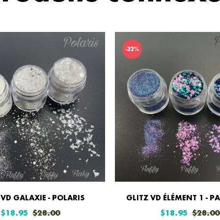
-32%
 VD GALAXIE - POLARIS
GLITZ VD ÉLÉMENT 1 - P
Prix
Prix
Prix
$18.95
$28.00
$18.95
$28.00