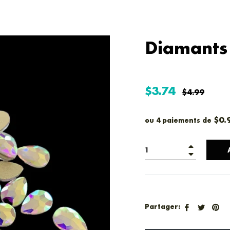
Diamants 
$3.74
Prix
$4.99
régulier
$0.
ou 4 paiements de
+
−
Partager
Tweet
Épi
Partager:
sur
sur
su