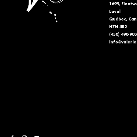
1699, Fleet
Laval
Québec, Ca
H7N 4B2
(450) 490-903
info@valeri