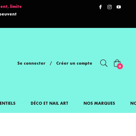
ent, limite
 peuvent
Se connecter
/
Créer un compte
Panier
0
ENTIELS
DÉCO ET NAIL ART
NOS MARQUES
NO