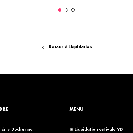
régulier
réduit
régulier
Retour à Liquidation
DRE
MENU
lérie Ducharme
☀️ Liquidation estivale VD