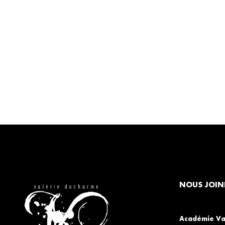
régulier
réduit
NOUS JOIN
Académie Va