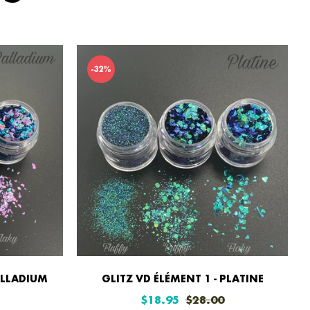
-32%
ALLADIUM
GLITZ VD ÉLÉMENT 1 - PLATINE
Prix
Prix
Prix
$18.95
$28.00