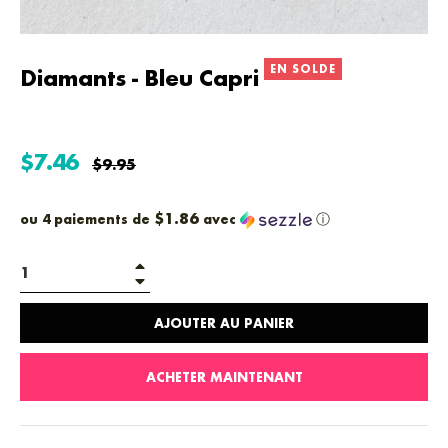
EN SOLDE
Diamants - Bleu Capri
$7.46
Prix
$9.95
régulier
$1.86
ou 4 paiements de
avec
ⓘ
+
−
AJOUTER AU PANIER
ACHETER MAINTENANT