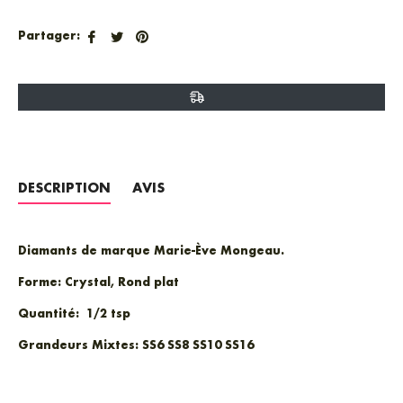
Partager
Tweeter
Épingler
Partager:
sur
sur
sur
Facebook
Twitter
Pinterest
DESCRIPTION
AVIS
Diamants de marque Marie-Ève Mongeau.
Forme:
Crystal, Rond plat
Quantité:
1/2 tsp
Grandeurs Mixtes:
SS6 SS8 SS10 SS16