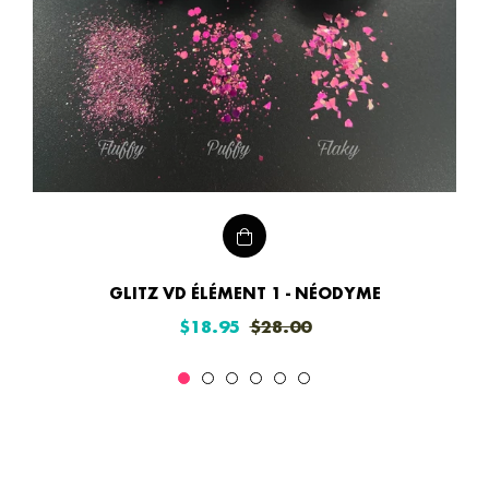
GLITZ VD ÉLÉMENT 1 - NÉODYME
Prix
Prix
$18.95
$28.00
régulier
réduit