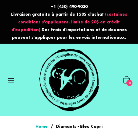
+1 (450) 490-9030
Livraison gratuite à partir de 150$ d'achat
(certaines
conditions s'appliquent, limite de 20$ en crédit
d'expédition)
Des frais d'importations et de douanes
peuvent s'appliquer pour les envois internationaux.
Panier
0
Home
/
Diamants - Bleu Capri