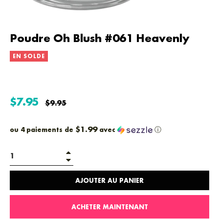
Poudre Oh Blush #061 Heavenly
EN SOLDE
$7.95
Prix
$9.95
régulier
$1.99
ou 4 paiements de
avec
ⓘ
+
−
AJOUTER AU PANIER
ACHETER MAINTENANT