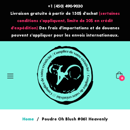
+1 (450) 490-9030
Livraison gratuite à partir de 150$ d'achat
(certaines
conditions s'appliquent, limite de 20$ en crédit
d'expédition)
Des frais d'importations et de douanes
peuvent s'appliquer pour les envois internationaux.
Panier
0
Home
/
Poudre Oh Blush #061 Heavenly