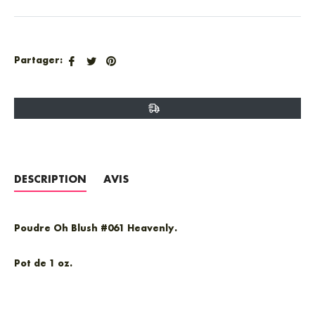
Partager
Tweeter
Épingler
Partager:
sur
sur
sur
Facebook
Twitter
Pinterest
DESCRIPTION
AVIS
Poudre Oh Blush #061 Heavenly.
Pot de 1 oz.