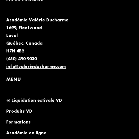
Académie Valérie Ducharme
1699, Fleetwood
Laval
Québec, Canada
H7N 4B2
(450) 490-9030
info@valerieducharme.com
MENU
☀️ Liquidation estivale VD
Produits VD
Formations
Académie en ligne