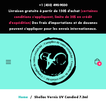
+1 (450) 490-9030
Livraison gratuite à partir de 150$ d'achat
(certaines
conditions s'appliquent, limite de 20$ en crédit
d'expédition)
Des frais d'importations et de douanes
peuvent s'appliquer pour les envois internationaux.
Panier
0
Home
/
Shellac Vernis UV Candied 7.3ml