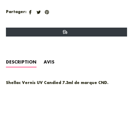
Partager
Tweeter
Épingler
Partager:
sur
sur
sur
Facebook
Twitter
Pinterest
DESCRIPTION
AVIS
Shellac Vernis UV Candied 7.3ml de marque CND.