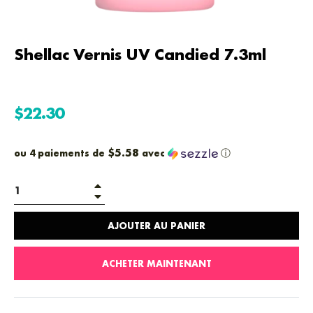
Shellac Vernis UV Candied 7.3ml
Prix
$22.30
régulier
$5.58
ou 4 paiements de
avec
ⓘ
+
−
AJOUTER AU PANIER
ACHETER MAINTENANT