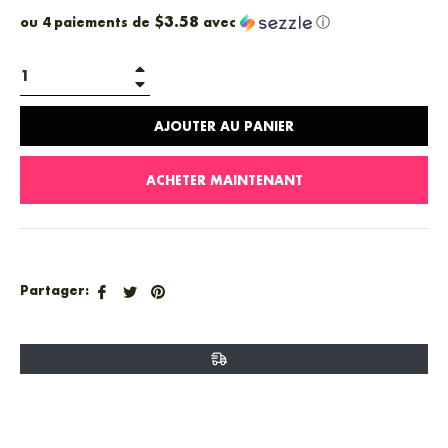
$3.58
ou 4 paiements de
avec
ⓘ
+
−
AJOUTER AU PANIER
ACHETER MAINTENANT
Partager
Tweeter
Épingler
Partager:
sur
sur
sur
Facebook
Twitter
Pinterest