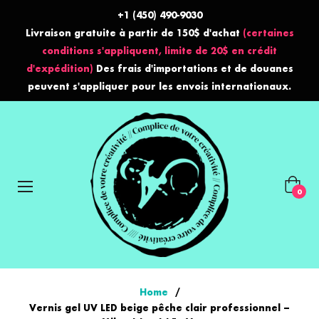
+1 (450) 490-9030
Livraison gratuite à partir de 150$ d'achat
(certaines
conditions s'appliquent, limite de 20$ en crédit
d'expédition)
Des frais d'importations et de douanes
peuvent s'appliquer pour les envois internationaux.
Panier
0
Home
/
Vernis gel UV LED beige pêche clair professionnel –