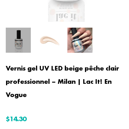
Vernis gel UV LED beige pêche clair
professionnel – Milan | Lac It! En
Vogue
Prix
$14.30
régulier