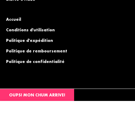
Accueil
Conditions d'utilisation
Politique d'expédition
Politique de remboursement
Politique de confidentialité
OUPS! MON CHUM ARRIVE!
Fb
Ins
You
© 2026,
Academie Valerie Ducharme
.
Tous droits
réservés.
Vernis gel UV LED beige pêche clair professionnel – Milan | Lac It! En Vogue